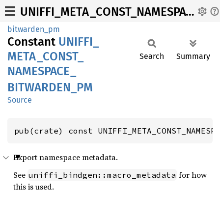
UNIFFI_META_CONST_NAMESPACE_BITWARDEN_PM
bitwarden_pm
Constant
UNIFFI_
META_
CONST_
Search
Summary
NAMESPACE_
BITWARDEN_
PM
Source
pub(crate) const UNIFFI_META_CONST_NAMESP
Export namespace metadata.
See
for how
uniffi_bindgen::macro_metadata
this is used.