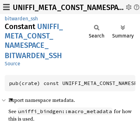
UNIFFI_META_CONST_NAMESPACE_BITWARDEN_SSH
bitwarden_ssh
Constant
UNIFFI_
META_
CONST_
Search
Summary
NAMESPACE_
BITWARDEN_
SSH
Source
pub(crate) const UNIFFI_META_CONST_NAMESP
Export namespace metadata.
See
for how
uniffi_bindgen::macro_metadata
this is used.