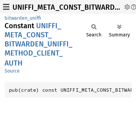
UNIFFI_META_CONST_BITWARDEN_UNIFFI_METHOD_CLIENT_AUTH
bitwarden_uniffi
Constant
UNIFFI_
META_
CONST_
Search
Summary
BITWARDEN_
UNIFFI_
METHOD_
CLIENT_
AUTH
Source
pub(crate) const UNIFFI_META_CONST_BITWAR