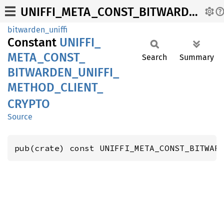
UNIFFI_META_CONST_BITWARDEN_UNIFFI_METHOD_CLIENT_CRYPTO
bitwarden_uniffi
Constant
UNIFFI_
META_
CONST_
Search
Summary
BITWARDEN_
UNIFFI_
METHOD_
CLIENT_
CRYPTO
Source
pub(crate) const UNIFFI_META_CONST_BITWAR