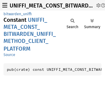
UNIFFI_META_CONST_BITWARDEN_UNIFFI_METHOD_CLIENT_PLATFORM
bitwarden_uniffi
Constant
UNIFFI_
META_
CONST_
Search
Summary
BITWARDEN_
UNIFFI_
METHOD_
CLIENT_
PLATFORM
Source
pub(crate) const UNIFFI_META_CONST_BITWAR