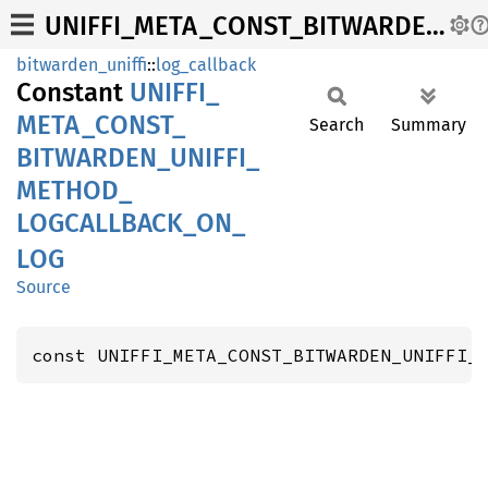
UNIFFI_META_CONST_BITWARDEN_UNIFFI_METHOD_LOGCALLBACK_ON_LOG
bitwarden_uniffi
::
log_callback
Constant
UNIFFI_
META_
CONST_
Search
Summary
BITWARDEN_
UNIFFI_
METHOD_
LOGCALLBACK_
ON_
LOG
Source
const UNIFFI_META_CONST_BITWARDEN_UNIFFI_